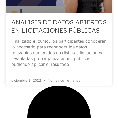
ANÁLISIS DE DATOS ABIERTOS
EN LICITACIONES PÚBLICAS
Finalizado el curso, los participantes conocerán
lo necesario para reconocer los datos
relevantes contenidos en distintas licitaciones
levantadas por organizaciones públicas,
pudiendo aplicar el resultado
diciembre 2, 2022
No hay comentarios