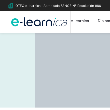
OTEC e-learnica | Acreditada SENCE N° Resolución 986
e-learnica
Diplo