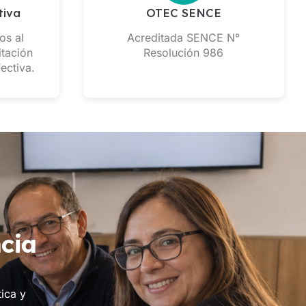
tiva
OTEC SENCE
os al
Acreditada SENCE N°
itación
Resolución 986
ectiva.
cia
ica y