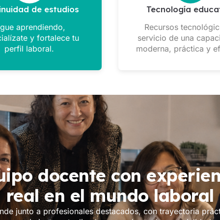
inuidad de estudios
Tecnología educa
igue aprendiendo,
Recursos tecnológic
ialízate y fortalece tu
servicio de una capac
perfil laboral.
moderna, práctica y ef
uipo docente con experien
real en el mundo laboral
nde junto a profesionales destacados, con trayectoria práct