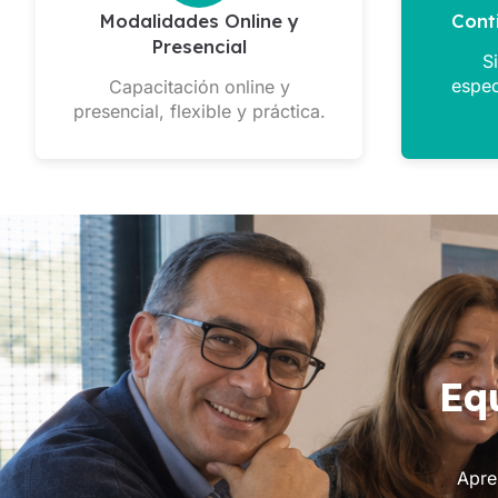
Modalidades Online y
Cont
Presencial
S
espec
Capacitación online y
presencial, flexible y práctica.
Eq
Apre