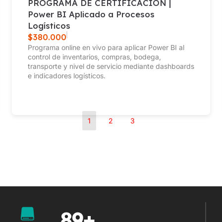
PROGRAMA DE CERTIFICACIÓN |
Power BI Aplicado a Procesos
Logísticos
$
380.000
Programa online en vivo para aplicar Power BI al
control de inventarios, compras, bodega,
transporte y nivel de servicio mediante dashboards
e indicadores logísticos.
1
2
3
89
+