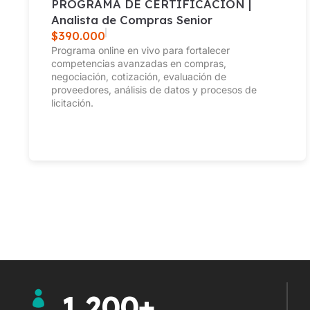
PROGRAMA DE CERTIFICACIÓN |
Analista de Compras Senior
$
390.000
Programa online en vivo para fortalecer
competencias avanzadas en compras,
negociación, cotización, evaluación de
proveedores, análisis de datos y procesos de
licitación.
1,200
+