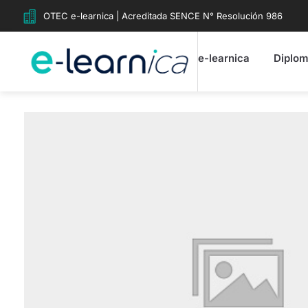
OTEC e-learnica | Acreditada SENCE N° Resolución 986
e-learnica
Diplo