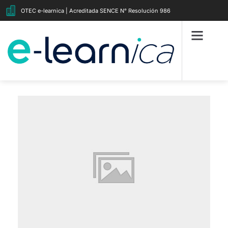
OTEC e-learnica | Acreditada SENCE N° Resolución 986