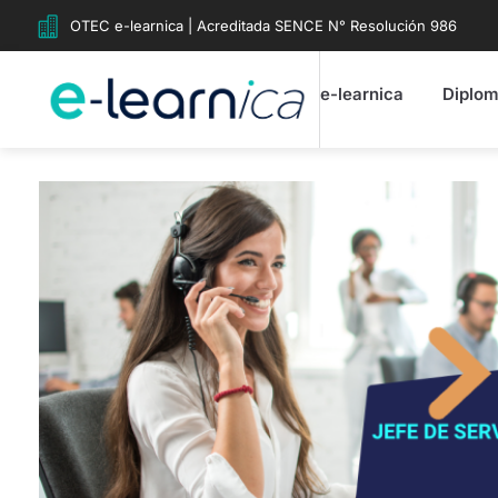
OTEC e-learnica | Acreditada SENCE N° Resolución 986
e-learnica
Diplo