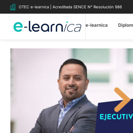
OTEC e-learnica | Acreditada SENCE N° Resolución 986
e-learnica
Diplo