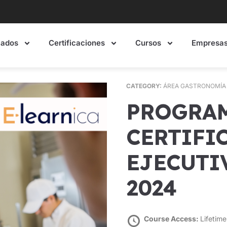
mados
Certificaciones
Cursos
Empresa
CATEGORY:
ÁREA GASTRONOMÍA
PROGRAMA DE
CERTIFIC
EJECUTI
2024
Course Access:
Lifetime