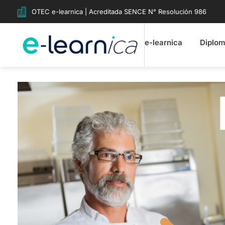
OTEC e-learnica | Acreditada SENCE N° Resolución 986
e-learnica
Diplo