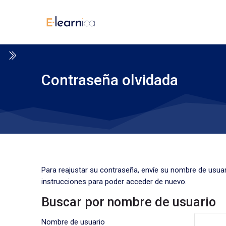
Skip to navigation
Skip to search form
Skip to login form
Salta al contenido principal
Skip to footer
Contraseña olvidada
Para reajustar su contraseña, envíe su nombre de usuar
instrucciones para poder acceder de nuevo.
Buscar por nombre de usuario
Buscar por nombre de usuario
Nombre de usuario