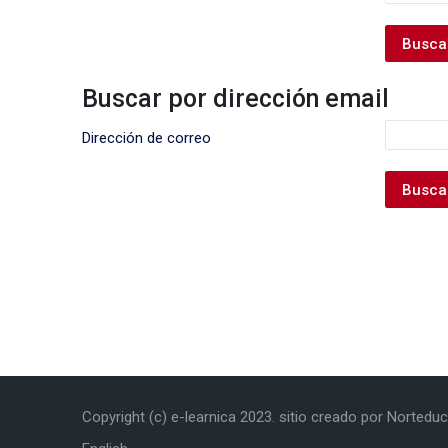
Buscar por dirección email
Buscar por dirección email
Dirección de correo
Copyright (c) e-learnica 2023. sitio creado por Norteduc